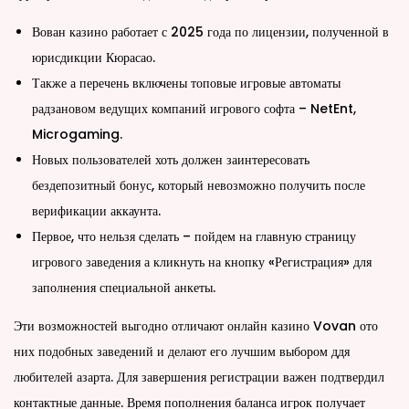
Вован казино работает с 2025 года по лицензии, полученной в
юрисдикции Кюрасао.
Также а перечень включены топовые игровые автоматы
радзановом ведущих компаний игрового софта – NetEnt,
Microgaming.
Новых пользователей хоть должен заинтересовать
бездепозитный бонус, который невозможно получить после
верификации аккаунта.
Первое, что нельзя сделать – пойдем на главную страницу
игрового заведения а кликнуть на кнопку «Регистрация» для
заполнения специальной анкеты.
Эти возможностей выгодно отличают онлайн казино Vovan ото
них подобных заведений и делают его лучшим выбором ддя
любителей азарта. Для завершения регистрации важен подтвердил
контактные данные. Время пополнения баланса игрок получает