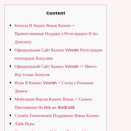
Content
Бонусы И Акции Вован Казино –
Приветственные Подарки а Регистрацию И без
Депозита
Официальным Сайт Казино Vovan Регистрация
пиппардом Бонусами
Официальный Сайт Казино Vovan — Много
Игр только Бонусов
Игры В Казино Vovan – Слоты а Реальные
Деньги
Мобильная Версия Казино Вован – Скачать
Приложение На Ios же Android
Служба Технической Поддержки Вован Казино
Лайв Игры