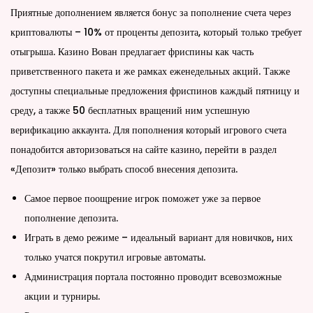
Приятные дополнением является бонус за пополнение счета через
криптовалюты – 10% от проценты депозита, который только требует
отыгрыша. Казино Вован предлагает фриспины как часть
приветственного пакета и же рамках еженедельных акций. Также
доступны специальные предложения фриспинов каждый пятницу и
среду, а также 50 бесплатных вращений ним успешную
верификацию аккаунта. Для пополнения который игрового счета
понадобится авторизоваться на сайте казино, перейти в раздел
«Депозит» только выбрать способ внесения депозита.
Самое первое поощрение игрок поможет уже за первое
пополнение депозита.
Играть в демо режиме – идеальный вариант для новичков, них
только учатся покрутил игровые автоматы.
Администрация портала постоянно проводит всевозможные
акции и турниры.