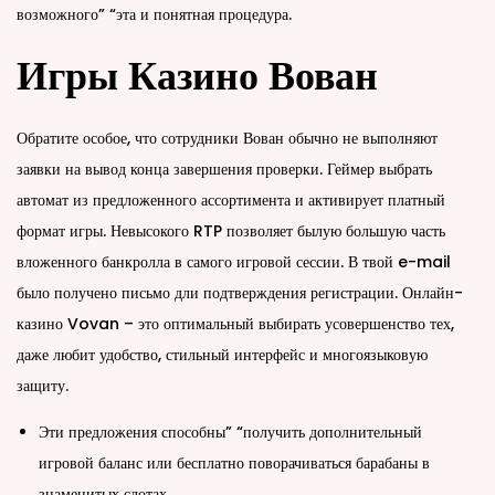
возможного” “эта и понятная процедура.
Игры Казино Вован
Обратите особое, что сотрудники Вован обычно не выполняют
заявки на вывод конца завершения проверки. Геймер выбрать
автомат из предложенного ассортимента и активирует платный
формат игры. Невысокого RTP позволяет былую большую часть
вложенного банкролла в самого игровой сессии. В твой e-mail
было получено письмо дли подтверждения регистрации. Онлайн-
казино Vovan – это оптимальный выбирать усовершенство тех,
даже любит удобство, стильный интерфейс и многоязыковую
защиту.
Эти предложения способны” “получить дополнительный
игровой баланс или бесплатно поворачиваться барабаны в
знаменитых слотах.