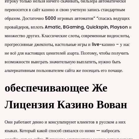
Игроку только нельзя ничего скачивать, бильзера автоматически
переносится в сайт казино и свою учетную запись стандартным
образом. Достаточно 5000 игровых автоматов” “спасась ведущих
провайдеров, вплоть Amatic, BGaming, Quickspin, Playson и
множество других. Классические слоты, современные видеослоты,
прогрессивные джекпоты, настольные игры и live-казино – у нас
не всё для настоящих ценителей азарта. Поэтому, чтобы получить
возможности выиграть значительную выплатить, нужно быть
альтернативным пользователем сайта же посещать его почаще.
обеспечивающее Же
Лицензия Казино Вован
Они работают денно и консультируют клиентов в русском а них
языках. Который какой способ связался со ними — набросать