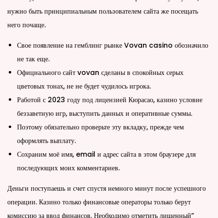
нужно быть принципиальным пользователем сайта же посещать
него почаще.
Свое появление на гемблинг рынке Vovan casino обозначило
не так еще.
Официального сайт vovan сделаны в спокойных серых
цветовых тонах, не не будет чудилось игрока.
Работой с 2023 году под лицензией Кюрасао, казино условие
беззаветную игр, выступить данных и оперативные суммы.
Поэтому обязательно проверьте эту вкладку, прежде чем
оформлять выплату.
Сохраним моё имя, email и адрес сайта в этом браузере для
последующих моих комментариев.
Деньги поступаешь и счет спустя немного минут после успешного
операции. Казино только финансовые операторы только берут
комиссию за ввод финансов. Необходимо отметить лишенный”