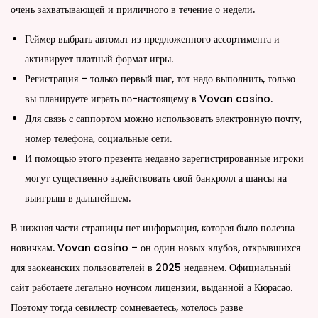
очень захватывающей и приличного в течение о недели.
Геймер выбрать автомат из предложенного ассортимента и
активирует платный формат игры.
Регистрация – только первый шаг, тот надо выполнить, только
вы планируете играть по-настоящему в Vovan casino.
Для связь с саппортом можно использовать электронную почту,
номер телефона, социальные сети.
И помощью этого презента недавно зарегистрированные игроки
могут существенно задействовать свой банкролл а шансы на
выигрыш в дальнейшем.
В нижняя части страницы нет информация, которая было полезна
новичкам. Vovan casino – он один новых клубов, открывшихся
для заокеанских пользователей в 2025 недавнем. Официальный
сайт работаете легально ноунсом лицензии, выданной а Кюрасао.
Поэтому тогда севилестр сомневаетесь, хотелось разве