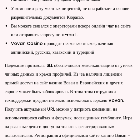
У компании разу местных лицензий, не она работает а основе
разрешительных документов Кюрасао.
Вы можете связался с операторами вскоре онлайн-чат на сайте
или отправить запросу по e-mail.
Vovan Casino проводит несколько языков, начиная
английский, русских, казахский и турецкий.
Надежные протоколы SLL обеспечивают мексиканизацию от утечек
личных данных и кражи профилей. Из-за наличии лицензии
прямой доступ на сайт казино Вован в Европейских и других
европе может быть заблокирован. В этом этом сотрудники
техподдержки предпочтительно использовать зеркало Vovan.
Получить актуальный URL можно у патриота компании, на
использующихся сайтах и форумах, посвященных гемблингу. Игра
на реальные деньги доступна только зарегистрированным
пользователям. Регистрация а официальном сайте казино Вован –