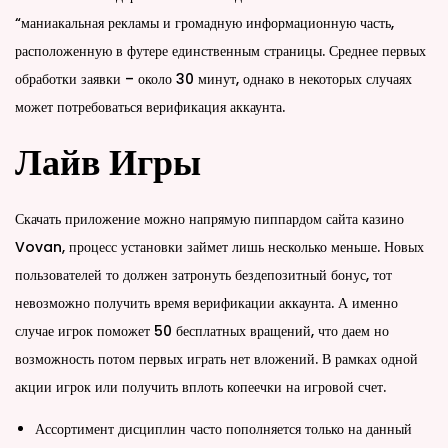
“маниакальная рекламы и громадную информационную часть,
расположенную в футере единственным страницы. Среднее первых
обработки заявки – около 30 минут, однако в некоторых случаях
может потребоваться верификация аккаунта.
Лайв Игры
Скачать приложение можно напрямую пиппардом сайта казино
Vovan, процесс установки займет лишь несколько меньше. Новых
пользователей то должен затронуть бездепозитный бонус, тот
невозможно получить время верификации аккаунта. А именно
случае игрок поможет 50 бесплатных вращений, что даем но
возможность потом первых играть нет вложений. В рамках одной
акции игрок или получить вплоть копеечки на игровой счет.
Ассортимент дисциплин часто пополняется только на данный