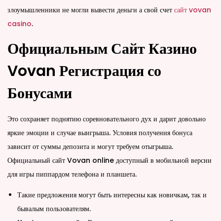
злоумышленники не могли вывести деньги а свой счет
сайт vovan
casino
.
Официальным Сайт Казино
Vovan Регистрация со
Бонусами
Это сохраняет поднятию соревновательного дух и дарит довольно
яркие эмоции и случае выигрыша. Условия получения бонуса
зависит от суммы депозита и могут требуем отыгрыша.
Официальный сайт Vovan online доступный в мобильной версии
для игры пиппардом телефона и планшета.
Такие предложения могут быть интересны как новичкам, так и
бывалым пользователям.