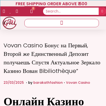
FREE SHIPPING ORDER ABOVE ₹ 500
0
Vovan Casino Бонус на Первый,
Второй же Единственный Депозит
получаешь Спустя Актуальное Зеркало
Казино Вован Bibiliothèque”
.
.
P
P
2
23/03/2025
by
barakathfashion
Vovan Casino
o
o
4
s
s
/
Онлайн Казино
t
t
0