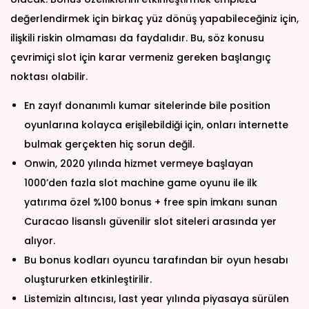
değerlendirmek için birkaç yüz dönüş yapabileceğiniz için,
ilişkili riskin olmaması da faydalıdır. Bu, söz konusu
çevrimiçi slot için karar vermeniz gereken başlangıç
noktası olabilir.
En zayıf donanımlı kumar sitelerinde bile position
oyunlarına kolayca erişilebildiği için, onları internette
bulmak gerçekten hiç sorun değil.
Onwin, 2020 yılında hizmet vermeye başlayan
1000’den fazla slot machine game oyunu ile ilk
yatırıma özel %100 bonus + free spin imkanı sunan
Curacao lisanslı güvenilir slot siteleri arasında yer
alıyor.
Bu bonus kodları oyuncu tarafından bir oyun hesabı
oluştururken etkinleştirilir.
Listemizin altıncısı, last year yılında piyasaya sürülen