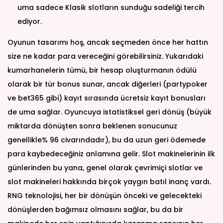
uma sadece Klasik slotların sunduğu sadeliği tercih
ediyor.
Oyunun tasarımı hoş, ancak seçmeden önce her hattın
size ne kadar para vereceğini görebilirsiniz. Yukarıdaki
kumarhanelerin tümü, bir hesap oluşturmanın ödülü
olarak bir tür bonus sunar, ancak diğerleri (partypoker
ve bet365 gibi) kayıt sırasında ücretsiz kayıt bonusları
de uma sağlar. Oyuncuya istatistiksel geri dönüş (büyük
miktarda dönüşten sonra beklenen sonucunuz
genellikle% 96 civarındadır), bu da uzun geri ödemede
para kaybedeceğiniz anlamına gelir. Slot makinelerinin ilk
günlerinden bu yana, genel olarak çevrimiçi slotlar ve
slot makineleri hakkında birçok yaygın batıl inanç vardı.
RNG teknolojisi, her bir dönüşün önceki ve gelecekteki
dönüşlerden bağımsız olmasını sağlar, bu da bir