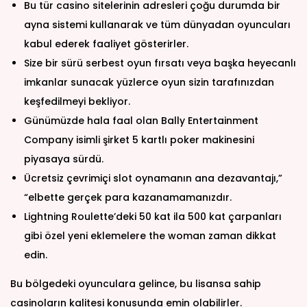
Bu tür casino sitelerinin adresleri çoğu durumda bir
ayna sistemi kullanarak ve tüm dünyadan oyuncuları
kabul ederek faaliyet gösterirler.
Size bir sürü serbest oyun fırsatı veya başka heyecanlı
imkanlar sunacak yüzlerce oyun sizin tarafınızdan
keşfedilmeyi bekliyor.
Günümüzde hala faal olan Bally Entertainment
Company isimli şirket 5 kartlı poker makinesini
piyasaya sürdü.
Ücretsiz çevrimiçi slot oynamanın ana dezavantajı,”
“elbette gerçek para kazanamamanızdır.
Lightning Roulette’deki 50 kat ila 500 kat çarpanları
gibi özel yeni eklemelere the woman zaman dikkat
edin.
Bu bölgedeki oyunculara gelince, bu lisansa sahip
casinoların kalitesi konusunda emin olabilirler.