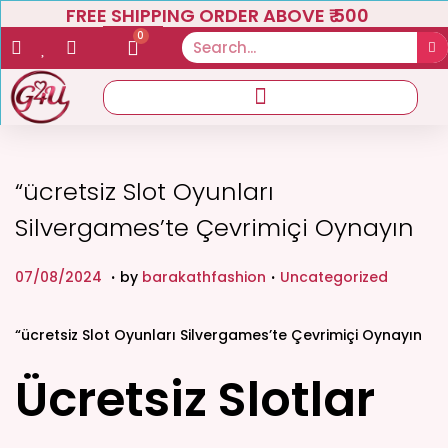
FREE SHIPPING ORDER ABOVE ₹ 500
0
“ücretsiz Slot Oyunları
Silvergames’te Çevrimiçi Oynayın
.
.
P
P
1
07/08/2024
by
barakathfashion
Uncategorized
o
o
2
s
s
/
“ücretsiz Slot Oyunları Silvergames’te Çevrimiçi Oynayın ️
t
t
0
Ücretsiz Slotlar
e
e
8
d
d
/
o
i
2