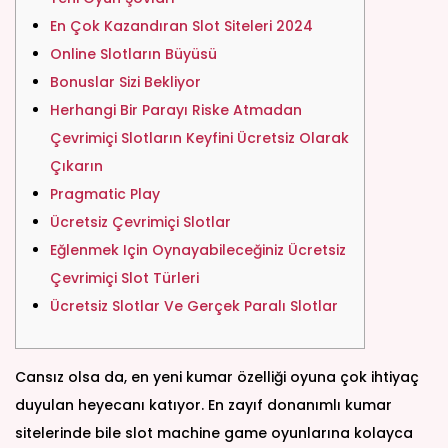
En Çok Kazandıran Slot Siteleri 2024
Online Slotların Büyüsü
Bonuslar Sizi Bekliyor
Herhangi Bir Parayı Riske Atmadan
Çevrimiçi Slotların Keyfini Ücretsiz Olarak
Çıkarın
Pragmatic Play
Ücretsiz Çevrimiçi Slotlar
Eğlenmek Için Oynayabileceğiniz Ücretsiz
Çevrimiçi Slot Türleri
Ücretsiz Slotlar Ve Gerçek Paralı Slotlar
Cansız olsa da, en yeni kumar özelliği oyuna çok ihtiyaç
duyulan heyecanı katıyor. En zayıf donanımlı kumar
sitelerinde bile slot machine game oyunlarına kolayca