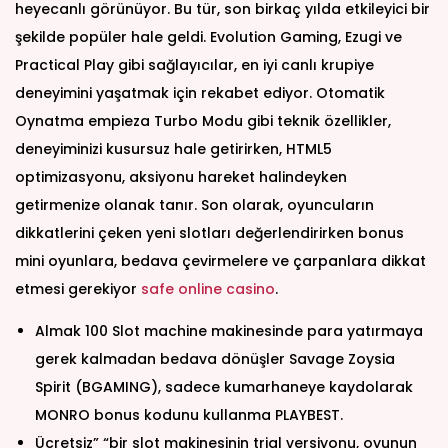
heyecanlı görünüyor. Bu tür, son birkaç yılda etkileyici bir
şekilde popüler hale geldi. Evolution Gaming, Ezugi ve
Practical Play gibi sağlayıcılar, en iyi canlı krupiye
deneyimini yaşatmak için rekabet ediyor. Otomatik
Oynatma empieza Turbo Modu gibi teknik özellikler,
deneyiminizi kusursuz hale getirirken, HTML5
optimizasyonu, aksiyonu hareket halindeyken
getirmenize olanak tanır. Son olarak, oyuncuların
dikkatlerini çeken yeni slotları değerlendirirken bonus
mini oyunlara, bedava çevirmelere ve çarpanlara dikkat
etmesi gerekiyor
safe online casino
.
Almak 100 Slot machine makinesinde para yatırmaya
gerek kalmadan bedava dönüşler Savage Zoysia
Spirit (BGAMING), sadece kumarhaneye kaydolarak
MONRO bonus kodunu kullanma PLAYBEST.
Ücretsiz” “bir slot makinesinin trial versiyonu, oyunun