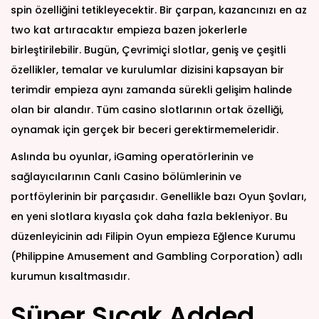
spin özelliğini tetikleyecektir. Bir çarpan, kazancınızı en az
two kat artıracaktır empieza bazen jokerlerle
birleştirilebilir. Bugün, Çevrimiçi slotlar, geniş ve çeşitli
özellikler, temalar ve kurulumlar dizisini kapsayan bir
terimdir empieza aynı zamanda sürekli gelişim halinde
olan bir alandır. Tüm casino slotlarının ortak özelliği,
oynamak için gerçek bir beceri gerektirmemeleridir.
Aslında bu oyunlar, iGaming operatörlerinin ve
sağlayıcılarının Canlı Casino bölümlerinin ve
portföylerinin bir parçasıdır. Genellikle bazı Oyun Şovları,
en yeni slotlara kıyasla çok daha fazla bekleniyor. Bu
düzenleyicinin adı Filipin Oyun empieza Eğlence Kurumu
(Philippine Amusement and Gambling Corporation) adlı
kurumun kısaltmasıdır.
Süper Sıcak Added