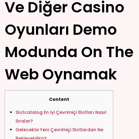
Ve Diğer Casino
n
n
0
2
Oyunları Demo
4
Modunda On The
Web Oynamak
Content
Slotcatalog En Iyi Çevrimiçi Slotları Nasıl
Sıralar?
Gelecekte Yeni Çevrimiçi Slotlardan Ne
Bekleyebiliriz?