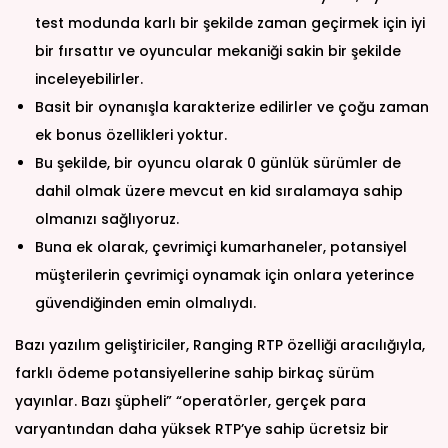
test modunda karlı bir şekilde zaman geçirmek için iyi
bir fırsattır ve oyuncular mekaniği sakin bir şekilde
inceleyebilirler.
Basit bir oynanışla karakterize edilirler ve çoğu zaman
ek bonus özellikleri yoktur.
Bu şekilde, bir oyuncu olarak 0 günlük sürümler de
dahil olmak üzere mevcut en kid sıralamaya sahip
olmanızı sağlıyoruz.
Buna ek olarak, çevrimiçi kumarhaneler, potansiyel
müşterilerin çevrimiçi oynamak için onlara yeterince
güvendiğinden emin olmalıydı.
Bazı yazılım geliştiriciler, Ranging RTP özelliği aracılığıyla,
farklı ödeme potansiyellerine sahip birkaç sürüm
yayınlar. Bazı şüpheli” “operatörler, gerçek para
varyantından daha yüksek RTP’ye sahip ücretsiz bir