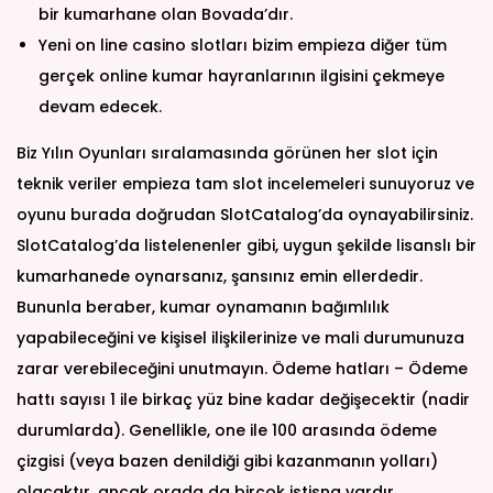
bir kumarhane olan Bovada’dır.
Yeni on line casino slotları bizim empieza diğer tüm
gerçek online kumar hayranlarının ilgisini çekmeye
devam edecek.
Biz Yılın Oyunları sıralamasında görünen her slot için
teknik veriler empieza tam slot incelemeleri sunuyoruz ve
oyunu burada doğrudan SlotCatalog’da oynayabilirsiniz.
SlotCatalog’da listelenenler gibi, uygun şekilde lisanslı bir
kumarhanede oynarsanız, şansınız emin ellerdedir.
Bununla beraber, kumar oynamanın bağımlılık
yapabileceğini ve kişisel ilişkilerinize ve mali durumunuza
zarar verebileceğini unutmayın. Ödeme hatları – Ödeme
hattı sayısı 1 ile birkaç yüz bine kadar değişecektir (nadir
durumlarda). Genellikle, one ile 100 arasında ödeme
çizgisi (veya bazen denildiği gibi kazanmanın yolları)
olacaktır, ancak orada da birçok istisna vardır.