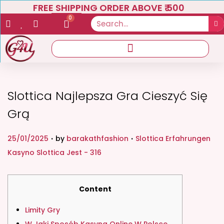
FREE SHIPPING ORDER ABOVE ₹ 500
0
Slottica Najlepsza Gra Cieszyć Się
Grą
.
.
P
P
25/01/2025
by
barakathfashion
Slottica Erfahrungen
o
o
Kasyno Slottica Jest - 316
s
s
t
t
Content
e
e
d
d
Limity Gry
o
i