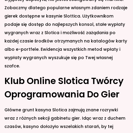
Zobaczmy dlatego popularne własnym zdaniem rodzaje
gierek dostępne w kasynie Slottica. Użytkownikom
podaje się dostęp do najlepszych konsol, stałe wypłaty
wygranych wraz z Slotica i możliwość zażądania po
każdej czasie środków otrzymanych na katalogów karty
albo e-portfele. Ewidencja wszystkich metod wpłaty i
wypłaty wygranych wyszukuje się po Twej własnej
szafce.
Klub Online Slotica Twórcy
Oprogramowania Do Gier
Główne grunt kasyna Slotica zajmują znane rozrywki
wraz z różnych sekcji gabinetu gier. Idąc wraz z duchem
czasów, kasyno dołożyło wszelakich starań, by tej