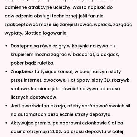
odmienne atrakcyjne uciechy. Warto napisać do
odwiedzenia obsługi technicznej, jeśli fan nie
zaakceptować może się zarejestrować, wpłacić, zażądać
wypłaty, Slottica logowanie.
Dostępne są również gry w kasynie na żywo – z
krupierem można zagrać w baccarat, blackjack,
poker bądź ruletka.
Znajdziesz tu tysiące konsol, w całej naszym sloty
przez internet, owocowe, Hot Spoty, sloty 3D, rozrywki
stołowe, karciane jak i również na żywo od czasu
licznych dostawców.
Jest owe świetna okazja, ażeby spróbować swoich sił
na automatach bezpiecznie straty depozytu.
Aktywując premia, pełnoprawni członkowie Slotica
casino otrzymują 200% od czasu depozytu w całej