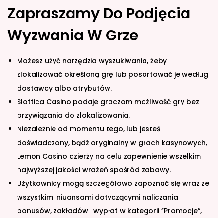
Zapraszamy Do Podjęcia
Wyzwania W Grze
Możesz użyć narzędzia wyszukiwania, żeby
zlokalizować określoną grę lub posortować je według
dostawcy albo atrybutów.
Slottica Casino podaje graczom możliwość gry bez
przywiązania do zlokalizowania.
Niezależnie od momentu tego, lub jesteś
doświadczony, bądź oryginalny w grach kasynowych,
Lemon Casino dzierży na celu zapewnienie wszelkim
najwyższej jakości wrażeń spośród zabawy.
Użytkownicy mogą szczegółowo zapoznać się wraz ze
wszystkimi niuansami dotyczącymi naliczania
bonusów, zakładów i wypłat w kategorii “Promocje”,