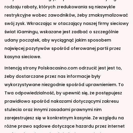
rodzaju rabaty, których zredukowania są niezwykle
restrykcyjne wobec zawodników, żeby zmaksymalizować
swój zysk. Wkraczając w otaczający naszej firmy sieciowy
świat iGamingu, wskazane jest zadbać o szczególnie
udany początek, aby wyciągnąć jakim sposobem
najwięcej pozytywów spośród oferowanej partii przez
kasyna sieciowe.
Intencją strony Polskacasino.com odrzucić jest jest to,
żeby dostarczane przez nas informacje były
wykorzystywane niezgodnie spośród uprawnieniem. To
Twa odpowiedzialność, by upewnić się, że postępujesz
prawidłowo spośród nakazami dotyczącymi zakresu
stulecia oraz innymi zasadami prawnymi nim
zarejestrujesz się w konkretnym kasynie. Ze względu na
różne prawo sądowe dotyczące hazardu przez internet