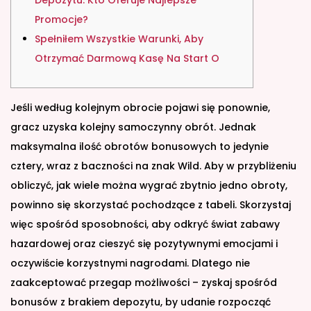
Depozytu: Kto Oferuje Najlepsze
Promocje?
Spełniłem Wszystkie Warunki, Aby
Otrzymać Darmową Kasę Na Start O
Jeśli według kolejnym obrocie pojawi się ponownie,
gracz uzyska kolejny samoczynny obrót. Jednak
maksymalna ilość obrotów bonusowych to jedynie
cztery, wraz z baczności na znak Wild. Aby w przybliżeniu
obliczyć, jak wiele można wygrać zbytnio jedno obroty,
powinno się skorzystać pochodzące z tabeli. Skorzystaj
więc spośród sposobności, aby odkryć świat zabawy
hazardowej oraz cieszyć się pozytywnymi emocjami i
oczywiście korzystnymi nagrodami. Dlatego nie
zaakceptować przegap możliwości – zyskaj spośród
bonusów z brakiem depozytu, by udanie rozpocząć