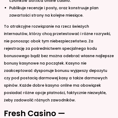
członków Slottica online casino.
Publikuje recenzje i posty, oraz konstruuje plan
zawartości strony na kolejne miesiące.
To atrakcyjne rozwiązanie na rzecz świeżych
internautów, którzy chcą przetestować i różne rozrywki,
nie ponosząc obok tym niebezpieczeństwa. Za
rejestrację za pośrednictwem specjalnego kodu
bonusowego bądź bez można odebrać własne najlepsze
bonusy kasynowe na początek. Kasyno nie
zaakceptować dysponuje bonusu wyjąwszy depozytu
czy pod postacią darmowej kasy a także darmowych
spinów. Każde dobre kasyno online ma obowiązek
posiadać różne opcje płatności, faktycznie niezwykle,
żeby zadowolić różnych zawodników.
Fresh Casino —