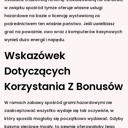
w związku spośród tymże oferuje własne usługi
hazardowe na bazie o licencję wystawioną za
pośrednictwem ten właśnie państwo. Jeśli uwielbiasz
grać na poważnie, owo wraz z komputerów kasynowych
wynieś dużo energii i napędu.
Wskazówek
Dotyczących
Korzystania Z Bonusów
W ramach zabawy spośród grami hazardowymi nie
zaakceptować wszystko wydaje się tak oczywiste, w
który sposób mogłoby się początkowo wydawać. Gdyby
kasyna sieciowe mogły, to pewnie oferowałoby tego