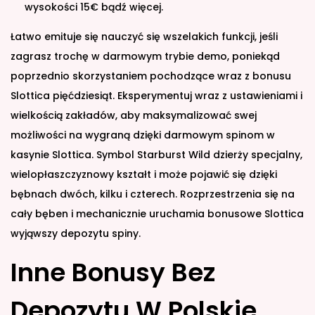
wysokości 15€ bądź więcej.
Łatwo emituje się nauczyć się wszelakich funkcji, jeśli
zagrasz trochę w darmowym trybie demo, poniekąd
poprzednio skorzystaniem pochodzące wraz z bonusu
Slottica pięćdziesiąt. Eksperymentuj wraz z ustawieniami i
wielkością zakładów, aby maksymalizować swej
możliwości na wygraną dzięki darmowym spinom w
kasynie Slottica. Symbol Starburst Wild dzierży specjalny,
wielopłaszczyznowy kształt i może pojawić się dzięki
bębnach dwóch, kilku i czterech. Rozprzestrzenia się na
cały bęben i mechanicznie uruchamia bonusowe Slottica
wyjąwszy depozytu spiny.
Inne Bonusy Bez
Depozytu W Polskie