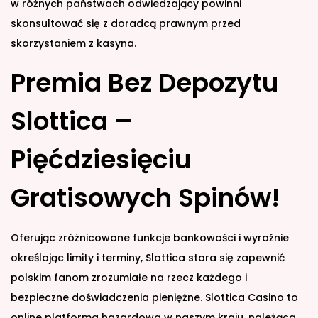
w różnych państwach odwiedzający powinni
skonsultować się z doradcą prawnym przed
skorzystaniem z kasyna.
Premia Bez Depozytu
Slottica –
Pięćdziesięciu
Gratisowych Spinów!
Oferując zróżnicowane funkcje bankowości i wyraźnie
określając limity i terminy, Slottica stara się zapewnić
polskim fanom zrozumiałe na rzecz każdego i
bezpieczne doświadczenia pieniężne. Slottica Casino to
online platforma hazardowa w naszym kraju, należąca