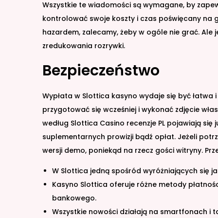
Wszystkie te wiadomości są wymagane, by zapew
kontrolować swoje koszty i czas poświęcany na g
hazardem, zalecamy, żeby w ogóle nie grać. Ale j
zredukowania rozrywki.
Bezpieczeństwo
Wypłata w Slottica kasyno wydaje się być łatwa i 
przygotować się wcześniej i wykonać zdjęcie wł
według Slottica Casino recenzje PL pojawiają się
suplementarnych prowizji bądź opłat. Jeżeli pot
wersji demo, poniekąd na rzecz gości witryny. Pr
W Slottica jedną spośród wyróżniających się 
Kasyno Slottica oferuje różne metody płatnośc
bankowego.
Wszystkie nowości działają na smartfonach i 