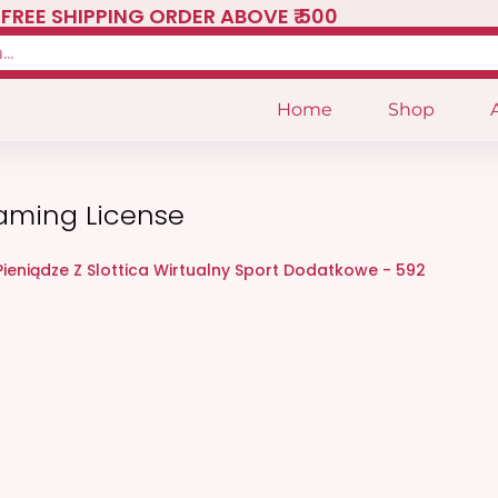
FREE SHIPPING ORDER ABOVE ₹ 500
Home
Shop
aming License
Pieniądze Z Slottica Wirtualny Sport Dodatkowe - 592