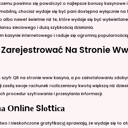
 się, czemu powinno się powalczyć o najlepsze bonusy kasynowe
ę mobilną, chociaż wydaje się być pani dostępna wyłącznie na
albo nawet świetnie niż te, które wydaje się być wyświetla
liansu sieciowego i dużą szybkością działania.
m kasynie internetowego i raduje się ogromną popularności
Zarejestrować Na Stronie W
 szyfr QR na stronie www kasyna, a po zainstalowaniu zdoby
zasilą swoje rachunek rozliczeniowy kwotą większą niż dziesię
h procedur szyfrowania i przesyłania informacji.
 Оnlіnе Slоttіса
wo i nieskończone gratyfikacyj sprawiają, że wydaje się to 