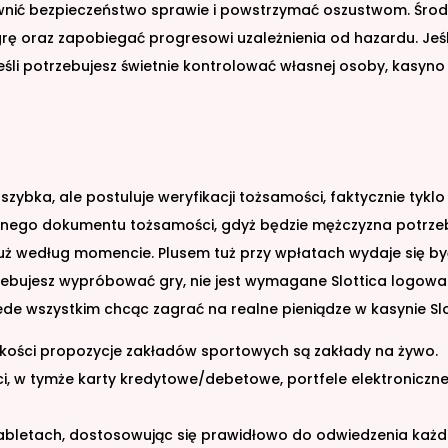
nić bezpieczeństwo sprawie i powstrzymać oszustwom. Środ
rę oraz zapobiegać progresowi uzależnienia od hazardu. Jeśl
eśli potrzebujesz świetnie kontrolować własnej osoby, kasyn
szybka, ale postuluje weryfikacji tożsamości, faktycznie tykl
asnego dokumentu tożsamości, gdyż będzie mężczyzna potrzeb
 już według momencie. Plusem tuż przy wpłatach wydaje się być
rzebujesz wypróbować gry, nie jest wymagane Slottica logowa
zede wszystkim chcąc zagrać na realne pieniądze w kasynie Slo
jakości propozycje zakładów sportowych są zakłady na żywo.
i, w tymże karty kredytowe/debetowe, portfele elektroniczne 
tabletach, dostosowując się prawidłowo do odwiedzenia każde