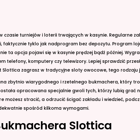
zasie turniejów i loterii trwających w kasynie. Regularne za
i, faktycznie tyklo jak nadprogram bez depozytu. Program l
ie ta opcja pojawi się w kasynie prędzej bądź później. Wyg
m telefony, komputery czy telewizory. Lepiej sprawdzić prze
t Slottica zagrasz w tradycyjne sloty owocowe, tego rodzaju
ana zbytnio wiarygodnego i rzetelnego bukmachera, który tro
została opracowana specjalnie gwoli tych, którzy lubią grać
e możesz stracić, a odrzucić ścigać zakładu i wiedzieć, podc
 adekwatnie spośród kilkoma wymogami.
Bukmachera Slottica