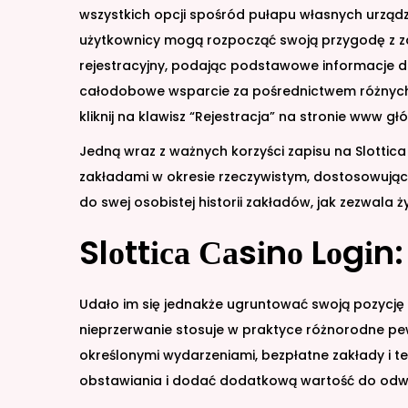
wszystkich opcji spośród pułapu własnych urządze
użytkownicy mogą rozpocząć swoją przygodę z za
rejestracyjny, podając podstawowe informacje dl
całodobowe wsparcie za pośrednictwem różnych ka
kliknij na klawisz “Rejestracja” na stronie www gł
Jedną wraz z ważnych korzyści zapisu na Slottic
zakładami w okresie rzeczywistym, dostosowując
do swej osobistej historii zakładów, jak zezwala
Slоttіса Саsіnо Lоgіn
Udało im się jednakże ugruntować swoją pozycję 
nieprzerwanie stosuje w praktyce różnorodne pe
określonymi wydarzeniami, bezpłatne zakłady i t
obstawiania i dodać dodatkową wartość do odw