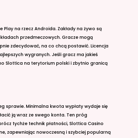
 Play na rzecz Androida. Zakłady na żywo są
 zakładach przedmeczowych. Gracze mogą
pnie zdecydować, na co chcą postawić. Licencja
jlepszych wygranych. Jeśli gracz ma jakieś
Slottica na terytorium polski i zbytnio granicą
bieg sprawie. Minimalna kwota wypłaty wydaje się
łacić ją wraz ze swego konta. Ten próg
ócz tychże technik płatności, Slottica Casino
ne, zapewniając nowoczesną i szybciej popularną