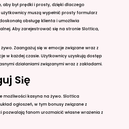
aby był prędki i prosty, dzięki dlaczego
 użytkownicy muszą wypełnić prosty formularz
doskonałą obsługę klienta i umożliwia
j. Aby zarejestrować się na stronie Slottica,
 żywo. Zaangażuj się w emocje związane wraz z
e w każdej czasie. Użytkownicy uzyskują dostęp
łasnymi działaniami związanymi wraz z zakładami.
guj Sіę
e możliwości kasyna na żywo. Slottica
układ ogłoszeń, w tym bonusy związane z
ści pozwalają fanom urozmaicić własne wrażenia z