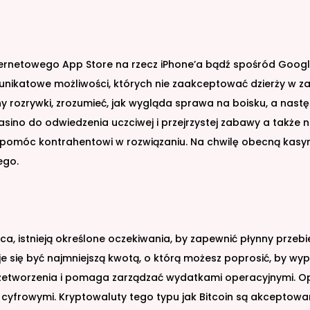
ternetowego App Store na rzecz iPhone’a bądź spośród Google
 unikatowe możliwości, których nie zaakceptować dzierży w
rozrywki, zrozumieć, jak wygląda sprawa na boisku, a nastę
ino do odwiedzenia uczciwej i przejrzystej zabawy a także na
pomóc kontrahentowi w rozwiązaniu. Na chwilę obecną kasyno 
ego.
ica, istnieją określone oczekiwania, by zapewnić płynny prze
e się być najmniejszą kwotą, o którą możesz poprosić, by wyp
rzetworzenia i pomaga zarządzać wydatkami operacyjnymi. Opr
yfrowymi. Kryptowaluty tego typu jak Bitcoin są akceptowa