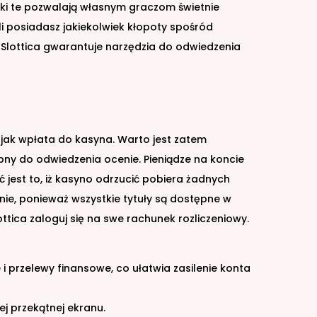
ki te pozwalają własnym graczom świetnie
i posiadasz jakiekolwiek kłopoty spośród
o Slottica gwarantuje narzędzia do odwiedzenia
o jak wpłata do kasyna. Warto jest zatem
ny do odwiedzenia ocenie. Pieniądze na koncie
 jest to, iż kasyno odrzucić pobiera żadnych
nie, ponieważ wszystkie tytuły są dostępne w
ttica zaloguj się na swe rachunek rozliczeniowy.
i przelewy finansowe, co ułatwia zasilenie konta
j przekątnej ekranu.