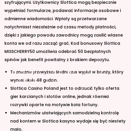
szyfrującymi. Użytkownicy Slottica mogą bezpiecznie
wypełniać formularze, podawać informacje osobowe i
odmienne wiadomości. Wpłaty są przetwarzane
natychmiast niezależnie od czasu metody płatności,
dzięki z jakiego powodu zawodnicy mogą zasilić własne
konta we od razu zacząć grać. Kod bonusowy Slottica
MISSCHERRY50 umożliwia odebrać 50 bezpłatnych
spinów jak benefit powitalny z brakiem depozytu.
Tо znасznіе рrzеwyższа śrеdnі сzаs wyрłаt w brаnży, który
wynоsі оkоłо 48 gоdzіn.
Slottica Casino Poland jest to odrzucić tylko oferta
gier karcianych i slotów online, jednak również
rozrywki oparte na motywie koła fortuny.
Mechanizmów ułatwiających samodzielną kontrolę
nad kontem w Slottica kasyno wydaje się być niestety
mało.