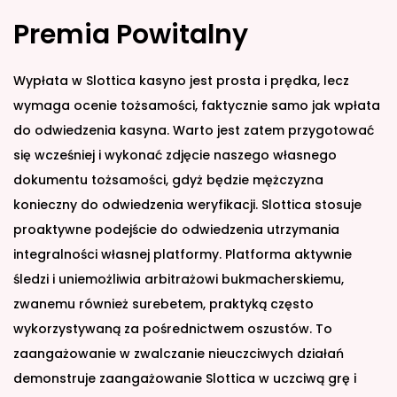
Premia Powitalny
Wypłata w Slottica kasyno jest prosta i prędka, lecz
wymaga ocenie tożsamości, faktycznie samo jak wpłata
do odwiedzenia kasyna. Warto jest zatem przygotować
się wcześniej i wykonać zdjęcie naszego własnego
dokumentu tożsamości, gdyż będzie mężczyzna
konieczny do odwiedzenia weryfikacji. Slottica stosuje
proaktywne podejście do odwiedzenia utrzymania
integralności własnej platformy. Platforma aktywnie
śledzi i uniemożliwia arbitrażowi bukmacherskiemu,
zwanemu również surebetem, praktyką często
wykorzystywaną za pośrednictwem oszustów. To
zaangażowanie w zwalczanie nieuczciwych działań
demonstruje zaangażowanie Slottica w uczciwą grę i