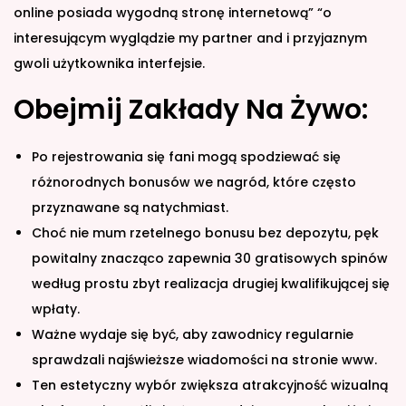
online posiada wygodną stronę internetową” “o
interesującym wyglądzie my partner and i przyjaznym
gwoli użytkownika interfejsie.
Obejmij Zakłady Na Żywo:
Po rejestrowania się fani mogą spodziewać się
różnorodnych bonusów we nagród, które często
przyznawane są natychmiast.
Choć nie mum rzetelnego bonusu bez depozytu, pęk
powitalny znacząco zapewnia 30 gratisowych spinów
według prostu zbyt realizacja drugiej kwalifikującej się
wpłaty.
Ważne wydaje się być, aby zawodnicy regularnie
sprawdzali najświeższe wiadomości na stronie www.
Ten estetyczny wybór zwiększa atrakcyjność wizualną