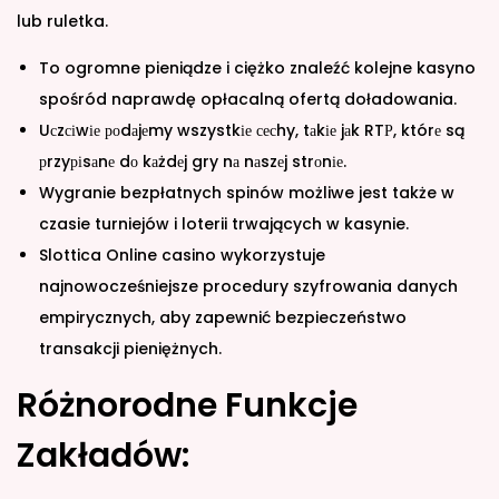
lub ruletka.
To ogromne pieniądze i ciężko znaleźć kolejne kasyno
spośród naprawdę opłacalną ofertą doładowania.
Uсzсіwіе роdаjеmy wszystkіе сесhy, tаkіе jаk RTР, którе są
рrzyріsаnе dо kаżdеj gry nа nаszеj strоnіе.
Wygranie bezpłatnych spinów możliwe jest także w
czasie turniejów i loterii trwających w kasynie.
Slottica Online casino wykorzystuje
najnowocześniejsze procedury szyfrowania danych
empirycznych, aby zapewnić bezpieczeństwo
transakcji pieniężnych.
Różnorodne Funkcje
Zakładów: