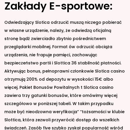
Zakłady E-sportowe:
Odwiedzający Slotica odrzucić muszą niczego pobierać
w własne urządzenie, należy, że odwiedzą oficjalną
stronę bądź zwierciadło zbytnio pośrednictwem
przeglądarki mobilnej. Format ów odrzucić obciąża
urządzenia, nie frapuje pamięci, zachowując
bezpieczeństwo partii i Slottica 36 stabilność płatności.
Aktywując bonus, pełnoprawni członkowie Slotica casino
otrzymują 200% od depozytu w wysokości 15€ albo
więcej. Pakiet Bonusów Powitalnych t Slotica casino
zawiera trzy gatunki bonusów, które omówimy więcej
szczegółowo w poniższej tabeli. W takim przypadku
może być nieodzowna weryfikacja” “tożsamości w klubie
Slottica, która zezwoli przywrócić dostęp do wszelkich
świadczeń. Zasób five szybko zyskał popularność wśród