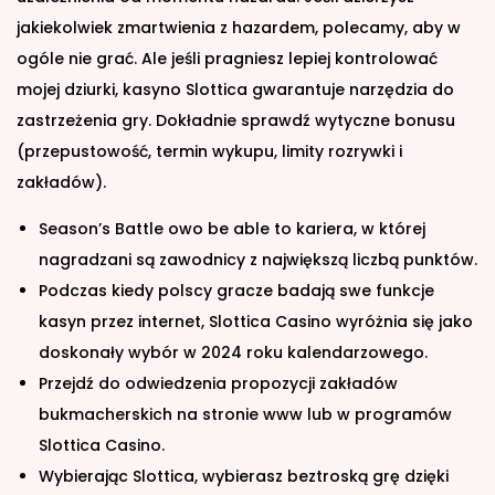
jakiekolwiek zmartwienia z hazardem, polecamy, aby w
ogóle nie grać. Ale jeśli pragniesz lepiej kontrolować
mojej dziurki, kasyno Slottica gwarantuje narzędzia do
zastrzeżenia gry. Dokładnie sprawdź wytyczne bonusu
(przepustowość, termin wykupu, limity rozrywki i
zakładów).
Season’s Battle owo be able to kariera, w której
nagradzani są zawodnicy z największą liczbą punktów.
Podczas kiedy polscy gracze badają swe funkcje
kasyn przez internet, Slottica Casino wyróżnia się jako
doskonały wybór w 2024 roku kalendarzowego.
Przejdź do odwiedzenia propozycji zakładów
bukmacherskich na stronie www lub w programów
Slottica Casino.
Wybierając Slottica, wybierasz beztroską grę dzięki