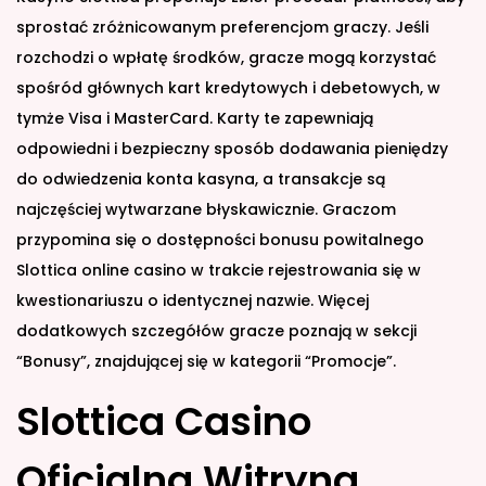
sprostać zróżnicowanym preferencjom graczy. Jeśli
rozchodzi o wpłatę środków, gracze mogą korzystać
spośród głównych kart kredytowych i debetowych, w
tymże Visa i MasterCard. Karty te zapewniają
odpowiedni i bezpieczny sposób dodawania pieniędzy
do odwiedzenia konta kasyna, a transakcje są
najczęściej wytwarzane błyskawicznie. Graczom
przypomina się o dostępności bonusu powitalnego
Slottica online casino w trakcie rejestrowania się w
kwestionariuszu o identycznej nazwie. Więcej
dodatkowych szczegółów gracze poznają w sekcji
“Bonusy”, znajdującej się w kategorii “Promocje”.
Slottica Casino
Oficjalna Witryna