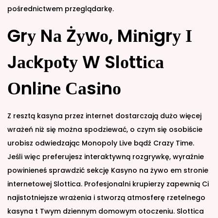
pośrednictwem przeglądarkę.
Grу Nа Żуwо, Mіnіgrу І
Jасkроtу W Slоttіса
Оnlіnе Саsіnо
Z resztą kasyna przez internet dostarczają dużo więcej
wrażeń niż się można spodziewać, o czym się osobiście
urobisz odwiedzając Monopoly Live bądź Crazy Time.
Jeśli więc preferujesz interaktywną rozgrywkę, wyraźnie
powinieneś sprawdzić sekcję Kasyno na żywo em stronie
internetowej Slottica. Profesjonalni krupierzy zapewnią Ci
najistotniejsze wrażenia i stworzą atmosferę rzetelnego
kasyna t Twym dziennym domowym otoczeniu. Slottica