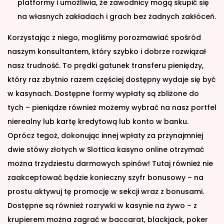
platformy i umożliwia, że zawodnicy mogą skupić się
na własnych zakładach i grach bez żadnych zakłóceń.
Korzystając z niego, mogliśmy porozmawiać spośród
naszym konsultantem, który szybko i dobrze rozwiązał
nasz trudność. To prędki gatunek transferu pieniędzy,
który raz zbytnio razem częściej dostępny wydaje się być
w kasynach. Dostępne formy wypłaty są zbliżone do
tych – pieniądze również możemy wybrać na nasz portfel
nierealny lub kartę kredytową lub konto w banku.
Oprócz tegoż, dokonując innej wpłaty za przynajmniej
dwie stówy złotych w Slottica kasyno online otrzymać
można trzydziestu darmowych spinów! Tutaj również nie
zaakceptować będzie konieczny szyfr bonusowy – na
prostu aktywuj tę promocję w sekcji wraz z bonusami.
Dostępne są również rozrywki w kasynie na żywo – z
krupierem można zagrać w baccarat, blackjack, poker