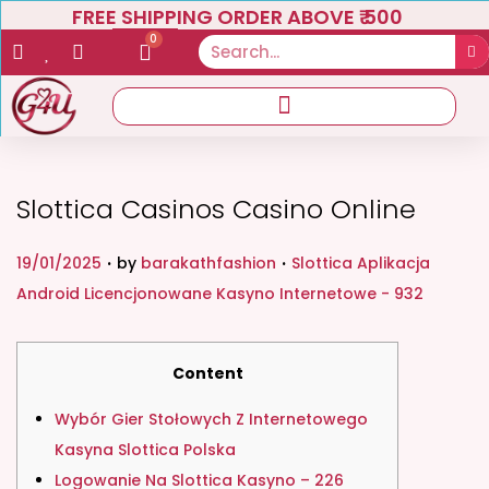
FREE SHIPPING ORDER ABOVE ₹ 500
0
Slottica Casinos Casino Online
.
.
P
P
19/01/2025
by
barakathfashion
Slottica Aplikacja
o
o
Android Licencjonowane Kasyno Internetowe - 932
s
s
t
t
Content
e
e
d
d
Wybór Gier Stołowych Z Internetowego
o
i
Kasyna Slottica Polska
n
n
Logowanie Na Slottica Kasyno – 226