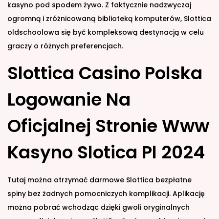
kasyno pod spodem żywo. Z faktycznie nadzwyczaj
ogromną i zróżnicowaną biblioteką komputerów, Slottica
oldschoolowa się być kompleksową destynacją w celu
graczy o różnych preferencjach.
Slottica Casino Polska ️
Logowanie Na
Oficjalnej Stronie Www
Kasyno Slotica Pl 2024
Tutaj można otrzymać darmowe Slottica bezpłatne
spiny bez żadnych pomocniczych komplikacji. Aplikację
można pobrać wchodząc dzięki gwoli oryginalnych