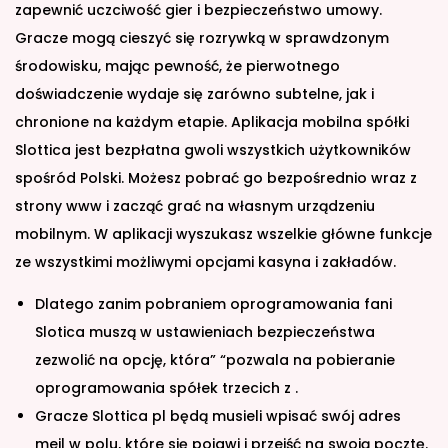
zapewnić uczciwość gier i bezpieczeństwo umowy.
Gracze mogą cieszyć się rozrywką w sprawdzonym
środowisku, mając pewność, że pierwotnego
doświadczenie wydaje się zarówno subtelne, jak i
chronione na każdym etapie. Aplikacja mobilna spółki
Slottica jest bezpłatna gwoli wszystkich użytkowników
spośród Polski. Możesz pobrać go bezpośrednio wraz z
strony www i zacząć grać na własnym urządzeniu
mobilnym. W aplikacji wyszukasz wszelkie główne funkcje
ze wszystkimi możliwymi opcjami kasyna i zakładów.
Dlatego zanim pobraniem oprogramowania fani
Slotica muszą w ustawieniach bezpieczeństwa
zezwolić na opcję, która” “pozwala na pobieranie
oprogramowania spółek trzecich z .
Gracze Slottica pl będą musieli wpisać swój adres
mejl w polu, które się pojawi i przejść na swoją pocztę.