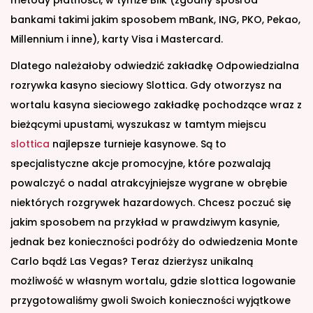
metody płatności, w tymże Blik (zgodny spośród
bankami takimi jakim sposobem mBank, ING, PKO, Pekao,
Millennium i inne), karty Visa i Mastercard.
Dlatego należałoby odwiedzić zakładkę Odpowiedzialna
rozrywka kasyno sieciowy Slottica. Gdy otworzysz na
wortalu kasyna sieciowego zakładkę pochodzące wraz z
bieżącymi upustami, wyszukasz w tamtym miejscu
slottica
najlepsze turnieje kasynowe. Są to
specjalistyczne akcje promocyjne, które pozwalają
powalczyć o nadal atrakcyjniejsze wygrane w obrębie
niektórych rozgrywek hazardowych. Chcesz poczuć się
jakim sposobem na przykład w prawdziwym kasynie,
jednak bez konieczności podróży do odwiedzenia Monte
Carlo bądź Las Vegas? Teraz dzierżysz unikalną
możliwość w własnym wortalu, gdzie slottica logowanie
przygotowaliśmy gwoli Swoich konieczności wyjątkowe