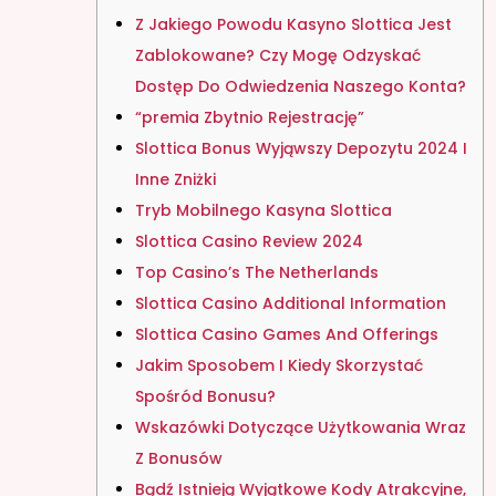
Z Jakiego Powodu Kasyno Slottica Jest
Zablokowane? Czy Mogę Odzyskać
Dostęp Do Odwiedzenia Naszego Konta?
“premia Zbytnio Rejestrację”
Slottica Bonus Wyjąwszy Depozytu 2024 I
Inne Zniżki
Tryb Mobilnego Kasyna Slottica
Slottica Casino Review 2024
Top Casino’s The Netherlands
Slottica Casino Additional Information
Slottica Casino Games And Offerings
Jakim Sposobem I Kiedy Skorzystać
Spośród Bonusu?
Wskazówki Dotyczące Użytkowania Wraz
Z Bonusów
Bądź Istnieją Wyjątkowe Kody Atrakcyjne,