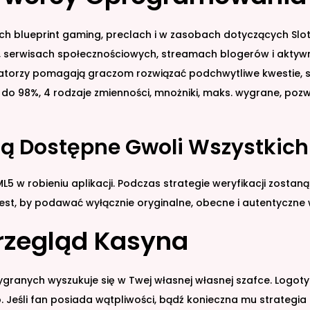
h blueprint gaming, preclach i w zasobach dotyczących Sloti
 serwisach społecznościowych, streamach blogerów i aktywnyc
torzy pomagają graczom rozwiązać podchwytliwe kwestie, sk
 do 98%, 4 rodzaje zmienności, mnożniki, maks. wygrane, po
Są Dostępne Gwoli Wszystkich
 HTML5 w robieniu aplikacji. Podczas strategie weryfikacji zo
 jest, by podawać wyłącznie oryginalne, obecne i autentyczne
Przegląd Kasyna
ygranych wyszukuje się w Twej własnej własnej szafce. Logot
 Jeśli fan posiada wątpliwości, bądź konieczna mu strategia 