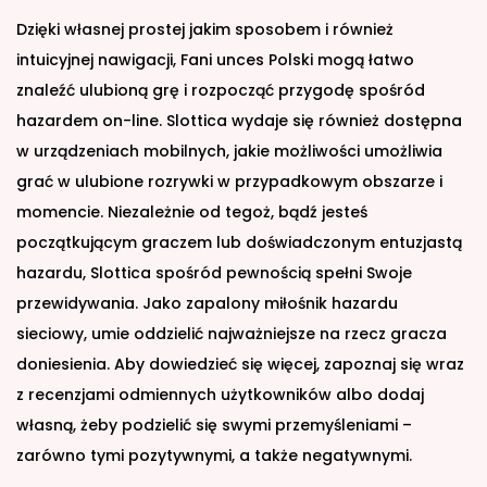
Dzięki własnej prostej jakim sposobem i również
intuicyjnej nawigacji, Fani unces Polski mogą łatwo
znaleźć ulubioną grę i rozpocząć przygodę spośród
hazardem on-line. Slottica wydaje się również dostępna
w urządzeniach mobilnych, jakie możliwości umożliwia
grać w ulubione rozrywki w przypadkowym obszarze i
momencie. Niezależnie od tegoż, bądź jesteś
początkującym graczem lub doświadczonym entuzjastą
hazardu, Slottica spośród pewnością spełni Swoje
przewidywania. Jako zapalony miłośnik hazardu
sieciowy, umie oddzielić najważniejsze na rzecz gracza
doniesienia. Aby dowiedzieć się więcej, zapoznaj się wraz
z recenzjami odmiennych użytkowników albo dodaj
własną, żeby podzielić się swymi przemyśleniami –
zarówno tymi pozytywnymi, a także negatywnymi.