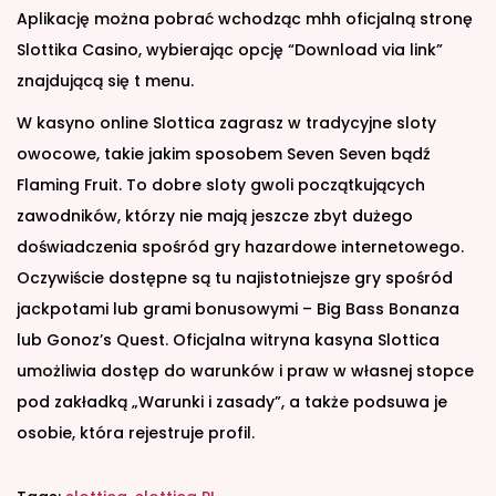
Aplikację można pobrać wchodząc mhh oficjalną stronę
Slottika Casino, wybierając opcję “Download via link”
znajdującą się t menu.
W kasyno online Slottica zagrasz w tradycyjne sloty
owocowe, takie jakim sposobem Seven Seven bądź
Flaming Fruit. To dobre sloty gwoli początkujących
zawodników, którzy nie mają jeszcze zbyt dużego
doświadczenia spośród gry hazardowe internetowego.
Oczywiście dostępne są tu najistotniejsze gry spośród
jackpotami lub grami bonusowymi – Big Bass Bonanza
lub Gonoz’s Quest. Oficjalna witryna kasyna Slottica
umożliwia dostęp do warunków i praw w własnej stopce
pod zakładką „Warunki i zasady”, a także podsuwa je
osobie, która rejestruje profil.