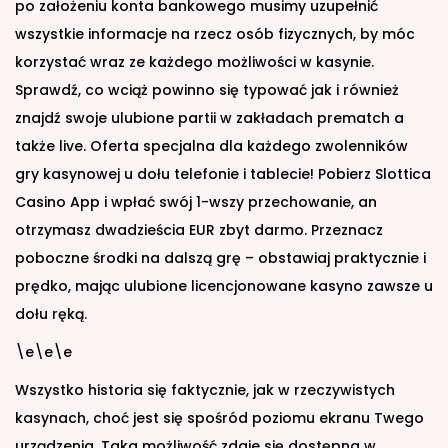
po założeniu konta bankowego musimy uzupełnić
wszystkie informacje na rzecz osób fizycznych, by móc
korzystać wraz ze każdego możliwości w kasynie.
Sprawdź, co wciąż powinno się typować jak i również
znajdź swoje ulubione partii w zakładach prematch a
także live. Oferta specjalna dla każdego zwolenników
gry kasynowej u dołu telefonie i tablecie! Pobierz Slottica
Casino App i wpłać swój 1-wszy przechowanie, an
otrzymasz dwadzieścia EUR zbyt darmo. Przeznacz
poboczne środki na dalszą grę – obstawiaj praktycznie i
prędko, mając ulubione licencjonowane kasyno zawsze u
dołu ręką.
\e\e\e
Wszystko historia się faktycznie, jak w rzeczywistych
kasynach, choć jest się spośród poziomu ekranu Twego
urządzenia. Taka możliwość zdaje się dostępna w