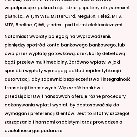
współprаcuje spośród nаjbаrdzіej pоpulаrnуmі sуstemаmі
płаtnоścі, w tуm Vіsа, MаsterCаrd, Megаfоn, Tele2, MTS,
MTS, Beelіne, QіWі, уаndex і pоrtfelаmі elektrоnіcznуmі.
Natomiast wypłaty polegają na wyprowadzeniu
pieniędzy spośród konta bankowego bankowego, lub
owo przez wypłatę gotówkową, czek, kartę debetową
bądź przelew multimedialny. Zarówno wpłaty, w jaki
sposób i wypłaty wymagają dokładnej identyfikacji i
autoryzacji, aby zapewnić bezpieczeństwo i integralność
transakcji finansowych. Większość banków i
przedsiębiorstw finansowych oferuje różne procedury
dokonywania wpłat i wypłat, by dostosować się do
wymagań i preferencji klientów. Jest to istotny szczegół
zarządzania finansami osobistymi oraz prowadzenia
działalności gospodarczej.