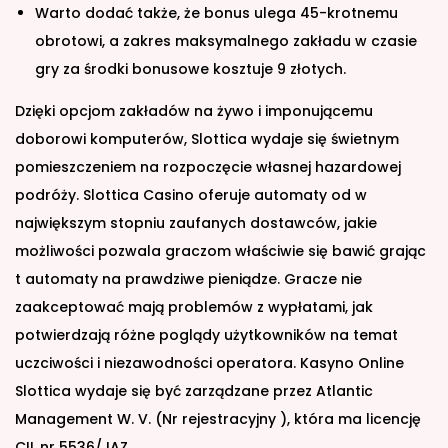
Warto dodać także, że bonus ulega 45-krotnemu
obrotowi, a zakres maksymalnego zakładu w czasie
gry za środki bonusowe kosztuje 9 złotych.
Dzięki opcjom zakładów na żywo i imponującemu
doborowi komputerów, Slottica wydaje się świetnym
pomieszczeniem na rozpoczęcie własnej hazardowej
podróży. Slottica Casino oferuje automaty od w
największym stopniu zaufanych dostawców, jakie
możliwości pozwala graczom właściwie się bawić grając
t automaty na prawdziwe pieniądze. Gracze nie
zaakceptować mają problemów z wypłatami, jak
potwierdzają różne poglądy użytkowników na temat
uczciwości i niezawodności operatora. Kasyno Online
Slottica wydaje się być zarządzane przez Atlantic
Management W. V. (Nr rejestracyjny ), która ma licencję
CIL nr 5536/JAZ.