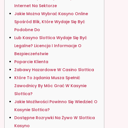
Internet Na Sektorze
Jakie Można Wybrać Kasyno Online
Spośród Blik, Które Wydaje Się Być
Podobne Do
Lub Kasyno Slottica Wydaje Się Być
Legalne? Licencja I Informacje O
Bezpieczeństwie
Poparcie Klienta
Zabawy Hazardowe W Casino Slottica
Które To żądania Musza Spełnić
Zawodnicy By Móc Grać W Kasynie
Slottica?
Jakie Możliwości Powinno Się Wiedzieć O
Kasynie Slottica?
Dostępne Rozrywki Na Żywo W Slottica
Kasyno