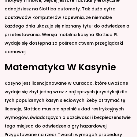
motywy filmowe, więcej jeszcze i actually erotyczne
odnajdziesz na Slottica automaty. Tak duża cyfra
dostawców komputerów zapewnia, że niemalże
każdego dnia ukazuje się nieznany tytuł do odwiedzenia
przetestowania. Wersja mobilna kasyna Slottica PL
wydaje się dostępna za pośrednictwem przeglądarki
domowej.
Matematyka W Kasynie
Kasyno jest licencjonowane w Curacao, które uważane
wydaje się zbyt jedną wraz z najlepszych jurysdykcji dla
tych popularnych kasyn sieciowych. Żeby otrzymać tę
licencję, Slottica musiała spełnić układ restrykcyjnych
wymogów, świadczących o uczciwości i bezpieczeństwie
tego miejsca do odwiedzenia gry hazardowej.
Przygotowane na rzecz Twoich wymagań procedury