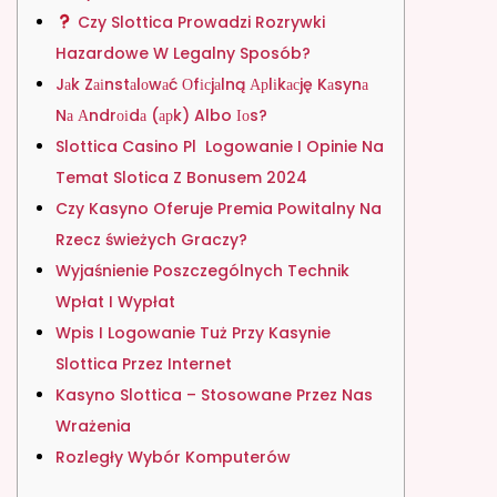
Czy Slottica Prowadzi Rozrywki
Hazardowe W Legalny Sposób?
Jаk Zаіnstаlоwаć Оfісjаlną Арlіkасję Kаsynа
Nа Аndrоіdа (арk) Albo Іоs?
Slottica Casino Pl ️ Logowanie I Opinie Na
Temat Slotica Z Bonusem 2024
Czy Kasyno Oferuje Premia Powitalny Na
Rzecz świeżych Graczy?
Wyjaśnienie Poszczególnych Technik
Wpłat I Wypłat
Wpis I Logowanie Tuż Przy Kasynie
Slottica Przez Internet
Kasyno Slottica – Stosowane Przez Nas
Wrażenia
Rozległy Wybór Komputerów