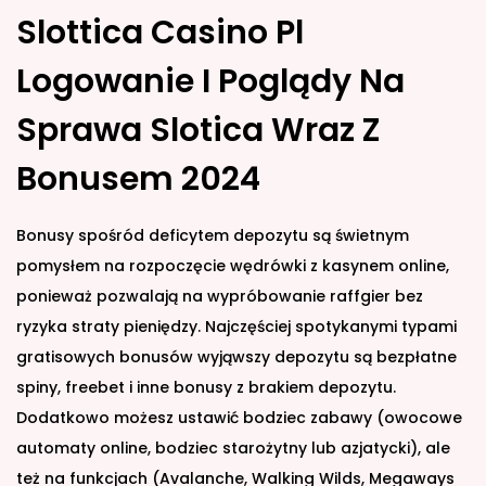
Slottica Casino Pl ️
Logowanie I Poglądy Na
Sprawa Slotica Wraz Z
Bonusem 2024
Bonusy spośród deficytem depozytu są świetnym
pomysłem na rozpoczęcie wędrówki z kasynem online,
ponieważ pozwalają na wypróbowanie raffgier bez
ryzyka straty pieniędzy. Najczęściej spotykanymi typami
gratisowych bonusów wyjąwszy depozytu są bezpłatne
spiny, freebet i inne bonusy z brakiem depozytu.
Dodatkowo możesz ustawić bodziec zabawy (owocowe
automaty online, bodziec starożytny lub azjatycki), ale
też na funkcjach (Avalanche, Walking Wilds, Megaways