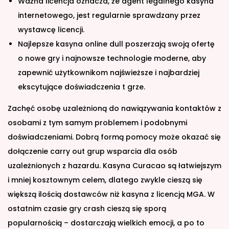
Ważna licencja oznacza, że agent legalnego kasyna
internetowego, jest regularnie sprawdzany przez
wystawcę licencji.
Najlepsze kasyna online dull poszerzają swoją ofertę
o nowe gry i najnowsze technologie moderne, aby
zapewnić użytkownikom najświeższe i najbardziej
ekscytujące doświadczenia t grze.
Zachęć osobę uzależnioną do nawiązywania kontaktów z
osobami z tym samym problemem i podobnymi
doświadczeniami. Dobrą formą pomocy może okazać się
dołączenie carry out grup wsparcia dla osób
uzależnionych z hazardu. Kasyna Curacao są łatwiejszym
i mniej kosztownym celem, dlatego zwykle cieszą się
większą ilością dostawców niż kasyna z licencją MGA. W
ostatnim czasie gry crash cieszą się sporą
popularnością – dostarczają wielkich emocji, a po to