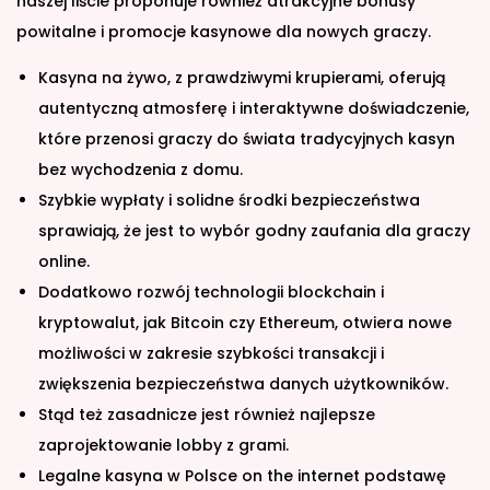
naszej liście proponuje również atrakcyjne bonusy
powitalne i promocje kasynowe dla nowych graczy.
Kasyna na żywo, z prawdziwymi krupierami, oferują
autentyczną atmosferę i interaktywne doświadczenie,
które przenosi graczy do świata tradycyjnych kasyn
bez wychodzenia z domu.
Szybkie wypłaty i solidne środki bezpieczeństwa
sprawiają, że jest to wybór godny zaufania dla graczy
online.
Dodatkowo rozwój technologii blockchain i
kryptowalut, jak Bitcoin czy Ethereum, otwiera nowe
możliwości w zakresie szybkości transakcji i
zwiększenia bezpieczeństwa danych użytkowników.
Stąd też zasadnicze jest również najlepsze
zaprojektowanie lobby z grami.
Legalne kasyna w Polsce on the internet podstawę