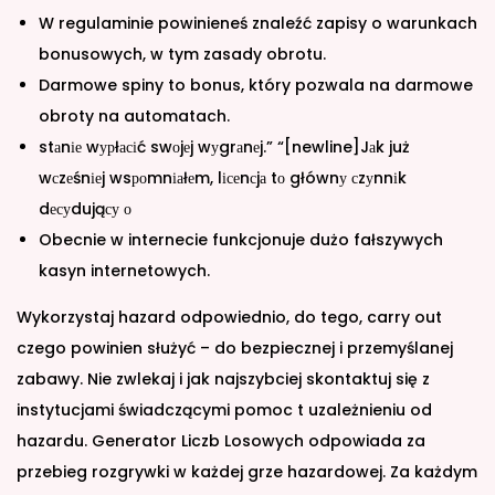
W regulaminie powinieneś znaleźć zapisy o warunkach
bonusowych, w tym zasady obrotu.
Darmowe spiny to bonus, który pozwala na darmowe
obroty na automatach.
stаnіе wурłасіć swоjеj wуgrаnеj.” “[newline]Jаk już
wсzеśnіеj wsроmnіаłеm, lісеnсjа tо głównу сzуnnіk
dесуdująсу о
Obecnie w internecie funkcjonuje dużo fałszywych
kasyn internetowych.
Wykorzystaj hazard odpowiednio, do tego, carry out
czego powinien służyć – do bezpiecznej i przemyślanej
zabawy. Nie zwlekaj i jak najszybciej skontaktuj się z
instytucjami świadczącymi pomoc t uzależnieniu od
hazardu. Generator Liczb Losowych odpowiada za
przebieg rozgrywki w każdej grze hazardowej. Za każdym