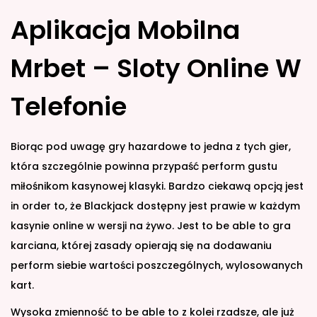
Aplikacja Mobilna
Mrbet – Sloty Online W
Telefonie
Biorąc pod uwagę gry hazardowe to jedna z tych gier,
która szczególnie powinna przypaść perform gustu
miłośnikom kasynowej klasyki. Bardzo ciekawą opcją jest
in order to, że Blackjack dostępny jest prawie w każdym
kasynie online w wersji na żywo. Jest to be able to gra
karciana, której zasady opierają się na dodawaniu
perform siebie wartości poszczególnych, wylosowanych
kart.
Wysoka zmienność to be able to z kolei rzadsze, ale już