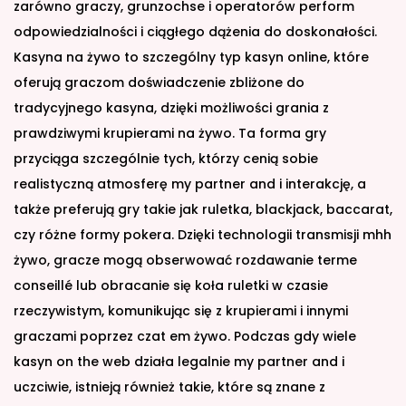
zarówno graczy, grunzochse i operatorów perform
odpowiedzialności i ciągłego dążenia do doskonałości.
Kasyna na żywo to szczególny typ kasyn online, które
oferują graczom doświadczenie zbliżone do
tradycyjnego kasyna, dzięki możliwości grania z
prawdziwymi krupierami na żywo. Ta forma gry
przyciąga szczególnie tych, którzy cenią sobie
realistyczną atmosferę my partner and i interakcję, a
także preferują gry takie jak ruletka, blackjack, baccarat,
czy różne formy pokera. Dzięki technologii transmisji mhh
żywo, gracze mogą obserwować rozdawanie terme
conseillé lub obracanie się koła ruletki w czasie
rzeczywistym, komunikując się z krupierami i innymi
graczami poprzez czat em żywo. Podczas gdy wiele
kasyn on the web działa legalnie my partner and i
uczciwie, istnieją również takie, które są znane z