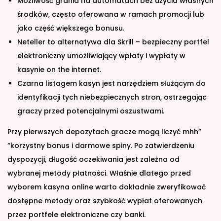
Możliwość grania na automatach bez użycia własnych
środków, często oferowana w ramach promocji lub
jako część większego bonusu.
Neteller to alternatywa dla Skrill – bezpieczny portfel
elektroniczny umożliwiający wpłaty i wypłaty w
kasynie on the internet.
Czarna listagem kasyn jest narzędziem służącym do
identyfikacji tych niebezpiecznych stron, ostrzegając
graczy przed potencjalnymi oszustwami.
Przy pierwszych depozytach gracze mogą liczyć mhh”
“korzystny bonus i darmowe spiny. Po zatwierdzeniu
dyspozycji, długość oczekiwania jest zależna od
wybranej metody płatności. Właśnie dlatego przed
wyborem kasyna online warto dokładnie zweryfikować
dostępne metody oraz szybkość wypłat oferowanych
przez portfele elektroniczne czy banki.