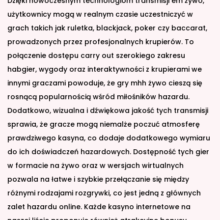
Dzięki nowoczesnym technologiom transmisji em żywo,
użytkownicy mogą w realnym czasie uczestniczyć w
grach takich jak ruletka, blackjack, poker czy baccarat,
prowadzonych przez profesjonalnych krupierów. To
połączenie dostępu carry out szerokiego zakresu
habgier, wygody oraz interaktywności z krupierami we
innymi graczami powoduje, że gry mhh żywo cieszą się
rosnącą popularnością wśród miłośników hazardu.
Dodatkowo, wizualna i dźwiękowa jakość tych transmisji
sprawia, że gracze mogą niemalże poczuć atmosferę
prawdziwego kasyna, co dodaje dodatkowego wymiaru
do ich doświadczeń hazardowych. Dostępność tych gier
w formacie na żywo oraz w wersjach wirtualnych
pozwala na łatwe i szybkie przełączanie się między
różnymi rodzajami rozgrywki, co jest jedną z głównych
zalet hazardu online. Każde kasyno internetowe na