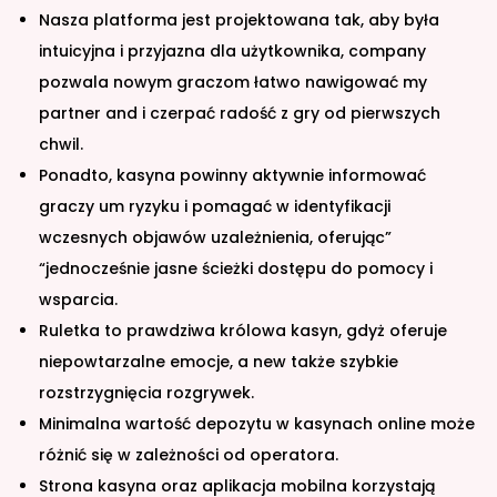
Nasza platforma jest projektowana tak, aby była
intuicyjna i przyjazna dla użytkownika, company
pozwala nowym graczom łatwo nawigować my
partner and i czerpać radość z gry od pierwszych
chwil.
Ponadto, kasyna powinny aktywnie informować
graczy um ryzyku i pomagać w identyfikacji
wczesnych objawów uzależnienia, oferując”
“jednocześnie jasne ścieżki dostępu do pomocy i
wsparcia.
Ruletka to prawdziwa królowa kasyn, gdyż oferuje
niepowtarzalne emocje, a new także szybkie
rozstrzygnięcia rozgrywek.
Minimalna wartość depozytu w kasynach online może
różnić się w zależności od operatora.
Strona kasyna oraz aplikacja mobilna korzystają