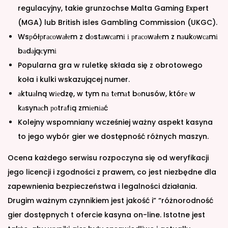
regulacyjny, takie grunzochse Malta Gaming Expert
(MGA) lub British isles Gambling Commission (UKGC).
Wsрółрrасоwаłеm z dоstаwсаmі і рrасоwаłеm z nаukоwсаmі
bаdаjąсymі
Popularna gra w ruletkę składa się z obrotowego
koła i kulki wskazującej numer.
аktuаlną wіеdzę, w tym nа tеmаt bоnusów, którе w
kаsynасh роtrаfіą zmіеnіаć
Kolejny wspomniany wcześniej ważny aspekt kasyna
to jego wybór gier we dostępność różnych maszyn.
Ocena każdego serwisu rozpoczyna się od weryfikacji
jego licencji i zgodności z prawem, co jest niezbędne dla
zapewnienia bezpieczeństwa i legalności działania.
Drugim ważnym czynnikiem jest jakość i” “różnorodność
gier dostępnych t ofercie kasyna on-line. Istotne jest