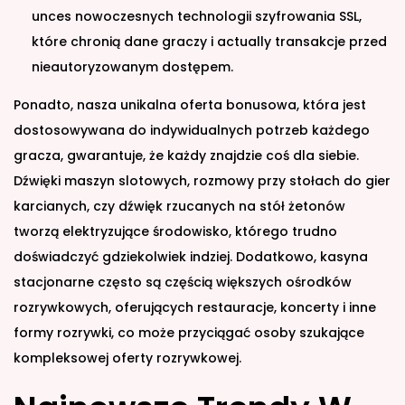
unces nowoczesnych technologii szyfrowania SSL,
które chronią dane graczy i actually transakcje przed
nieautoryzowanym dostępem.
Ponadto, nasza unikalna oferta bonusowa, która jest
dostosowywana do indywidualnych potrzeb każdego
gracza, gwarantuje, że każdy znajdzie coś dla siebie.
Dźwięki maszyn slotowych, rozmowy przy stołach do gier
karcianych, czy dźwięk rzucanych na stół żetonów
tworzą elektryzujące środowisko, którego trudno
doświadczyć gdziekolwiek indziej. Dodatkowo, kasyna
stacjonarne często są częścią większych ośrodków
rozrywkowych, oferujących restauracje, koncerty i inne
formy rozrywki, co może przyciągać osoby szukające
kompleksowej oferty rozrywkowej.