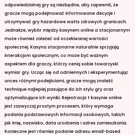
odpowiedzialnej gry są niezbędne, aby zapewnić, że
gracze mogą podejmować informowane decyzje i
utrzymywać gry hazardowe watts zdrowych granicach.
Jednakże, wybór między kasynem online a stacjonarnym
może również zależeć od oczekiwanej wartości
społecznej. Kasyna stacjonarne naturalnie sprzyjają
interakcjom społecznym, co może być ważnym
aspektem dla graczy, którzy cenią sobie towarzyski
wymiar gry. Ucząc się od odmiennych i eksperymentując
unces różnymi podejściami, gracze mogą znaleźć
technique najlepiej pasujące do ich stylu gry oraz
optymalizujące ich wyniki. Rejestracja t kasynie online
jest zazwyczaj prostym procesem, który wymaga
podania podstawowych informacji osobowych, takich
jak imię, nazwisko, data urodzenia i adres zamieszkania.
Konieczne jest również podanie adresu email-based