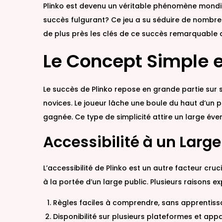
Plinko est devenu un véritable phénomène mondial,
2
succès fulgurant? Ce jeu a su séduire de nombreu
5
de plus près les clés de ce succès remarquable q
Le Concept Simple e
Le succès de Plinko repose en grande partie sur 
novices. Le joueur lâche une boule du haut d’un 
gagnée. Ce type de simplicité attire un large év
Accessibilité à un Large
L’accessibilité de Plinko est un autre facteur cru
à la portée d’un large public. Plusieurs raisons ex
Règles faciles à comprendre, sans apprentis
Disponibilité sur plusieurs plateformes et appa