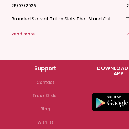
26/07/2026
2
Branded Slots at Triton Slots That Stand Out
Τ
Read more
R
Support
DOWNLOAD
APP
Contact
Track Order
Blog
Wishlist