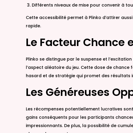
Différents niveaux de mise pour convenir à tou
Cette accessibilité permet à Plinko d’attirer aus
rapide.
Le Facteur Chance e
Plinko se distingue par le suspense et l’excitati
l’aspect aléatoire du jeu. Cette dose de chance f
hasard et de stratégie qui promet des résultats i
Les Généreuses Opp
Les récompenses potentiellement lucratives sont é
gains conséquents pour les participants chanceu
impressionnants. De plus, la possibilité de cumule