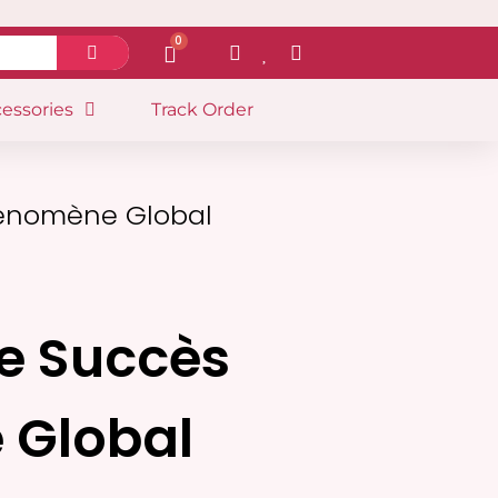
0
essories
Track Order
Phénomène Global
le Succès
 Global