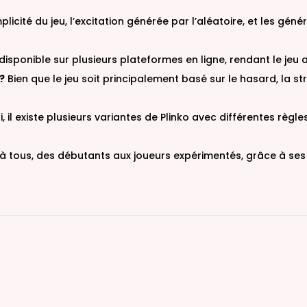
plicité du jeu, l’excitation générée par l’aléatoire, et les gé
 disponible sur plusieurs plateformes en ligne, rendant le jeu 
?
Bien que le jeu soit principalement basé sur le hasard, la st
, il existe plusieurs variantes de Plinko avec différentes règl
 à tous, des débutants aux joueurs expérimentés, grâce à ses 