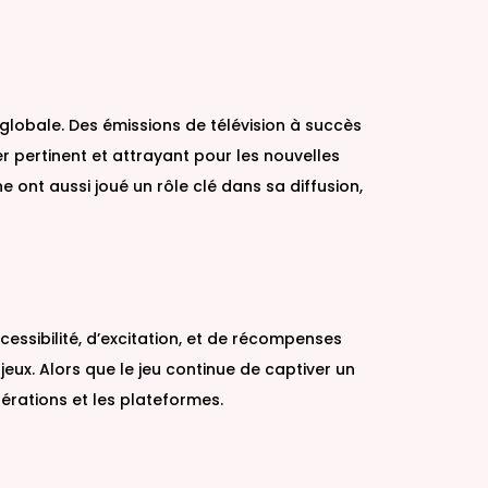
globale. Des émissions de télévision à succès
er pertinent et attrayant pour les nouvelles
e ont aussi joué un rôle clé dans sa diffusion,
essibilité, d’excitation, et de récompenses
jeux. Alors que le jeu continue de captiver un
érations et les plateformes.