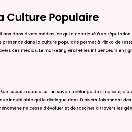
a Culture Populaire
tions dans divers médias, ce qui a contribué à sa réputation 
tte présence dans la culture populaire permet à Plinko de rest
vers ces médias. Le marketing viral et les influenceurs en lign
Son succès repose sur un savant mélange de simplicité, d’acc
que inoubliable qui le distingue dans l’univers foisonnant des 
hénomène ne cesse d’évoluer et de fasciner à travers les gén