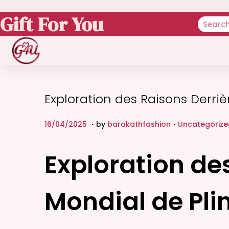
Gift For You
Exploration des Raisons Derri
.
.
P
P
1
16/04/2025
by
barakathfashion
Uncategorize
o
o
6
s
s
/
Exploration de
t
t
0
e
e
4
Mondial de Pl
d
d
/
o
i
2
n
n
0