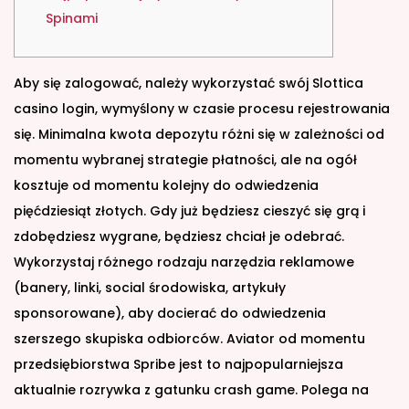
Spinami
Aby się zalogować, należy wykorzystać swój Slottica
casino login, wymyślony w czasie procesu rejestrowania
się. Minimalna kwota depozytu różni się w zależności od
momentu wybranej strategie płatności, ale na ogół
kosztuje od momentu kolejny do odwiedzenia
pięćdziesiąt złotych. Gdy już będziesz cieszyć się grą i
zdobędziesz wygrane, będziesz chciał je odebrać.
Wykorzystaj różnego rodzaju narzędzia reklamowe
(banery, linki, social środowiska, artykuły
sponsorowane), aby docierać do odwiedzenia
szerszego skupiska odbiorców. Aviator od momentu
przedsiębiorstwa Spribe jest to najpopularniejsza
aktualnie rozrywka z gatunku crash game. Polega na