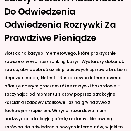
Do Odwiedzenia
Odwiedzenia Rozrywki Za
Prawdziwe Pieniądze
Slottica to kasyno internetowego, które praktycznie
zawsze otwiera nasz ranking kasyn. Wystarczy dokonać
zapisu, aby odebrać aż 55 gratisowych spinów z brakiem
depozytu na grę Netent! “Nasze kasyno internetowego
ofiaruje naszym graczom różne rozrywki hazardowe –
zaczynając od momentu slotów poprzez atrakcyjne
karcianki i zabawy stolikowe i aż na gry na żywo z
fachowym krupierem. Witryna hazardowa mum
nadzwyczaj atrakcyjną ofertę reklamy skierowaną
zarówno do odwiedzenia nowych internautów, w jaki to