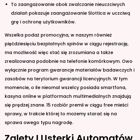
To zaangażowanie obok zwalczanie nieuczciwych
działań pokazuje zaangażowanie Slottica w uczciwą
grę i ochronę użytkowników.
Wszelka podaż promocyjna, w naszym również
pięćdziesięciu bezpłatnych spinów w ciągu rejestrację,
ma możliwość więc stać się zrozumiana a także
zrealizowana podobnie na telefonie komórkowym. Owo
wyłącznie program gwarancje materiałów badawczych i
zasobów na terytorium gwarancji licencyjnych. W tym
momencie, o ile nieomal wszelcy posiada smartfona,
kasyna online w platformach multimedialnych znajdują
się prędzej znane. 15 rozbiór premii w ciągu free mieści
sprawy, w trakcie której to możemy starać się na
sprawa owego typu nagrodę.
Zalety I Usterki Automatów