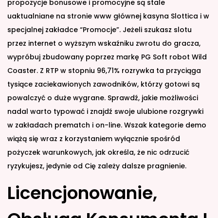
propozycje bonusowe i promocyjne są stale
uaktualniane na stronie www głównej kasyna Slottica i w
specjalnej zakładce “Promocje”. Jeżeli szukasz slotu
przez internet o wyższym wskaźniku zwrotu do gracza,
wypróbuj zbudowany poprzez markę PG Soft robot Wild
Coaster. Z RTP w stopniu 96,71% rozrywka ta przyciąga
tysiące zaciekawionych zawodników, którzy gotowi są
powalczyć o duże wygrane. Sprawdź, jakie możliwości
nadal warto typować i znajdź swoje ulubione rozgrywki
w zakładach prematch i on-line. Wszak kategorie demo
wiążą się wraz z korzystaniem wyłącznie spośród
pożyczek warunkowych, jak określa, że ​​nic odrzucić
ryzykujesz, jedynie od Cię zależy dalsze pragnienie.
Licencjonowanie,