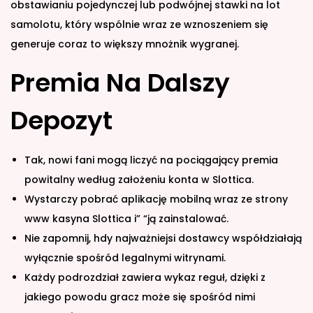
obstawianiu pojedynczej lub podwójnej stawki na lot
samolotu, który wspólnie wraz ze wznoszeniem się
generuje coraz to większy mnożnik wygranej.
Premia Na Dalszy
Depozyt
Tak, nowi fani mogą liczyć na pociągający premia
powitalny według założeniu konta w Slottica.
Wystarczy pobrać aplikację mobilną wraz ze strony
www kasyna Slottica i” “ją zainstalować.
Nie zapomnij, hdy najważniejsi dostawcy współdziałają
wyłącznie spośród legalnymi witrynami.
Każdy podrozdział zawiera wykaz reguł, dzięki z
jakiego powodu gracz może się spośród nimi