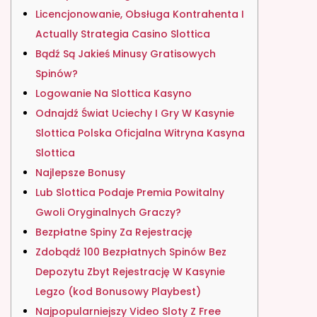
Licencjonowanie, Obsługa Kontrahenta I
Actually Strategia Casino Slottica
Bądź Są Jakieś Minusy Gratisowych
Spinów?
Logowanie Na Slottica Kasyno
Odnajdź Świat Uciechy I Gry W Kasynie
Slottica Polska Oficjalna Witryna Kasyna
Slottica
Najlepsze Bonusy
Lub Slottica Podaje Premia Powitalny
Gwoli Oryginalnych Graczy?
Bezpłatne Spiny Za Rejestrację
Zdobądź 100 Bezpłatnych Spinów Bez
Depozytu Zbyt Rejestrację W Kasynie
Legzo (kod Bonusowy Playbest)
Najpopularniejszy Video Sloty Z Free