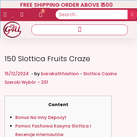
FREE SHIPPING ORDER ABOVE ₹ 500
0
150 Slottica Fruits Craze
.
.
P
P
1
15/12/2024
by
barakathfashion
Slottica Casino
o
o
6
Szeroki Wybór - 201
s
s
/
t
t
1
Content
e
e
2
d
d
/
Bonus Na Inny Depozyt
o
i
2
Pomoc Fachowa Kasyna Slottica I
n
n
0
Recenzje Internautów