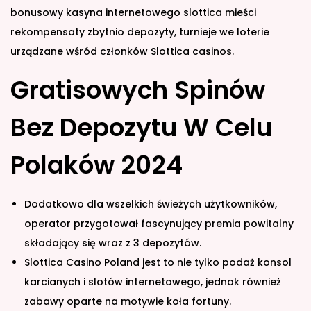
bonusowy kasyna internetowego slottica mieści
rekompensaty zbytnio depozyty, turnieje we loterie
urządzane wśród członków Slottica casinos.
Gratisowych Spinów
Bez Depozytu W Celu
Polaków 2024
Dodatkowo dla wszelkich świeżych użytkowników,
operator przygotował fascynujący premia powitalny
składający się wraz z 3 depozytów.
Slottica Casino Poland jest to nie tylko podaż konsol
karcianych i slotów internetowego, jednak również
zabawy oparte na motywie koła fortuny.