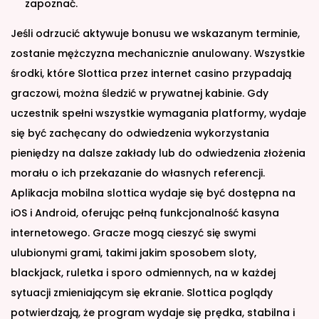
zapoznać.
Jeśli odrzucić aktywuje bonusu we wskazanym terminie,
zostanie mężczyzna mechanicznie anulowany. Wszystkie
środki, które Slottica przez internet casino przypadają
graczowi, można śledzić w prywatnej kabinie. Gdy
uczestnik spełni wszystkie wymagania platformy, wydaje
się być zachęcany do odwiedzenia wykorzystania
pieniędzy na dalsze zakłady lub do odwiedzenia złożenia
morału o ich przekazanie do własnych referencji.
Aplikacja mobilna slottica wydaje się być dostępna na
iOS i Android, oferując pełną funkcjonalność kasyna
internetowego. Gracze mogą cieszyć się swymi
ulubionymi grami, takimi jakim sposobem sloty,
blackjack, ruletka i sporo odmiennych, na w każdej
sytuacji zmieniającym się ekranie. Slottica poglądy
potwierdzają, że program wydaje się prędka, stabilna i