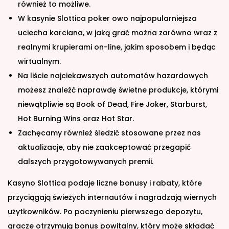
również to możliwe.
W kasynie Slottica poker owo najpopularniejsza
uciecha karciana, w jaką grać można zarówno wraz z
realnymi krupierami on-line, jakim sposobem i będąc
wirtualnym.
Na liście najciekawszych automatów hazardowych
możesz znaleźć naprawdę świetne produkcje, którymi
niewątpliwie są Book of Dead, Fire Joker, Starburst,
Hot Burning Wins oraz Hot Star.
Zachęcamy również śledzić stosowane przez nas
aktualizacje, aby nie zaakceptować przegapić
dalszych przygotowywanych premii.
Kasyno Slottica podaje liczne bonusy i rabaty, które
przyciągają świeżych internautów i nagradzają wiernych
użytkowników. Po poczynieniu pierwszego depozytu,
gracze otrzymują bonus powitalny, który może składać