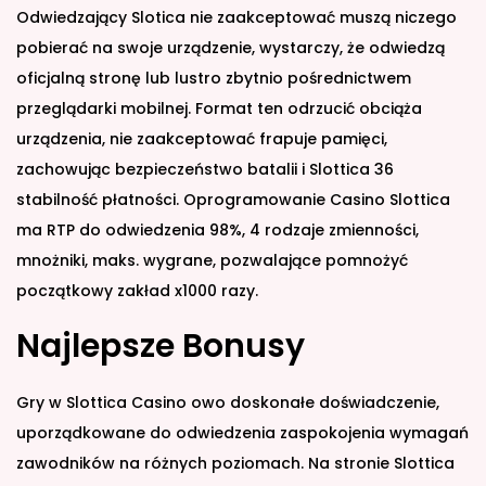
Odwiedzający Slotica nie zaakceptować muszą niczego
pobierać na swoje urządzenie, wystarczy, że odwiedzą
oficjalną stronę lub lustro zbytnio pośrednictwem
przeglądarki mobilnej. Format ten odrzucić obciąża
urządzenia, nie zaakceptować frapuje pamięci,
zachowując bezpieczeństwo batalii i Slottica 36
stabilność płatności. Oprogramowanie Casino Slottica
ma RTP do odwiedzenia 98%, 4 rodzaje zmienności,
mnożniki, maks. wygrane, pozwalające pomnożyć
początkowy zakład x1000 razy.
Najlepsze Bonusy
Gry w Slottica Casino owo doskonałe doświadczenie,
uporządkowane do odwiedzenia zaspokojenia wymagań
zawodników na różnych poziomach. Na stronie Slottica