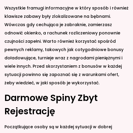
Wszystkie framugi informacyjne w który sposób i również
klawisze zabawy były zlokalizowane na bębnami.
Wówczas gdy cechująca je zabraknie, zamierzasz
odnowić okienko, a rachunek rozliczeniowy ponownie
czujności zapełni. Warto również korzystać spośród
pewnych reklamy, takowych jak cotygodniowe bonusy
doładowujące, turnieje wraz z nagrodami pieniężnymi i
wiele innych. Przed skorzystaniem z bonusów w każdej
sytuacji powinno się zapoznać się z warunkami ofert,
żeby wiedzieć, w jaki sposób je wykorzystać.
Darmowe Spiny Zbyt
Rejestrację
Początkujące osoby są w każdej sytuacji w dobrej