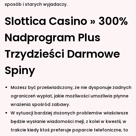
sposób i starych wyjadaczy.
Slottica Casino » 300%
Nadprogram Plus
Trzydzieści Darmowe
Spiny
Możesz być przeświadczony, że nie dysponuje żadnych
ograniczeń wypłat, jakie możliwości umożliwia płynne
wrażenia spośród zabawy.
W sytuacji bardziej złożonych problemów właściwsze
będzie wysłanie wiadomości mejl, z kolei w kwestii, w
trakcie kiedy ktoś preferuje poparcie telefoniczne, to