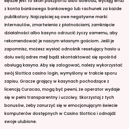
Będzie jest to skan paszportu albo dowodu, wyciąg wraz
z konta bankowego bankowego lub rachunek za każde
publikatory. Najczęściej są owe negatywne marki
internautów, zmartwienia z płatnościami, zamknięcie
działalności albo kasyno odrzucić życzy samemu, aby
rekomendować je naszym własnym gościom. Jeśli je
zapomnisz, możesz wysłać odnośnik resetujący hasło u
dołu swój adres mejl bądź skontaktować się spośród
obsługą kasyna. Aby się zalogować, należy wykorzystać
swój Slottica casino login, wymyślony w trakcie sporu
zapisu. Gracze grający w kasynach pochodzące z
licencją Curacao, mogą być pewni, że operator wydaje
się w pełni transparentny i uczciwy. Skorzystaj z tych
bonusów, żeby zanurzyć się w emocjonującym świecie
komputerów dostępnych w Casino Slottica i odnajdź
swoje ulubione.