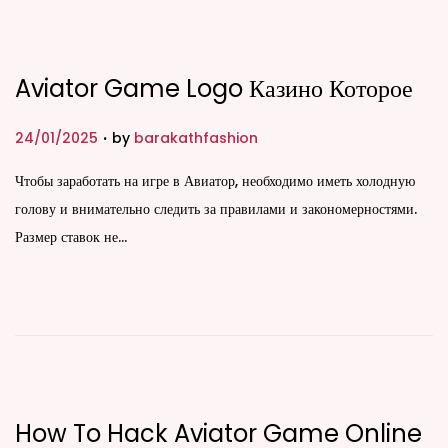
Aviator Game Logo Казино Которое
.
P
24/01/2025
by
barakathfashion
o
Чтобы заработать на игре в Авиатор, необходимо иметь холодную
s
голову и внимательно следить за правилами и закономерностями.
t
Размер ставок не…
e
d
o
n
How To Hack Aviator Game Online